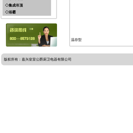
环保灶系列
◇集成吊顶
集成厨房产品
◇浴霸
一体吊顶取暖模块
一体吊顶照明模块
K金精品系列
一体吊顶换气模块
黑金钢系列
MP3模块
炫彩系列
300*450电器
经典系列
温存型
300*450精品板材
LED灯
扣板
条扣电器
版权所有：嘉兴皇室公爵厨卫电器有限公司
318扣板
318电器
电器
软包