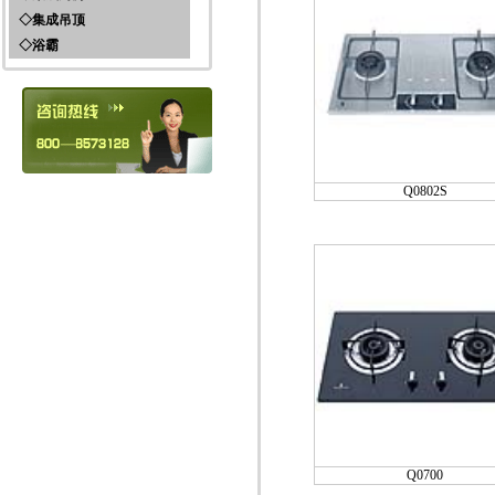
环保灶系列
◇集成吊顶
集成厨房产品
◇浴霸
一体吊顶取暖模块
一体吊顶照明模块
K金精品系列
一体吊顶换气模块
黑金钢系列
MP3模块
炫彩系列
300*450电器
经典系列
300*450精品板材
LED灯
扣板
Q0802S
条扣电器
318扣板
318电器
电器
软包
Q0700